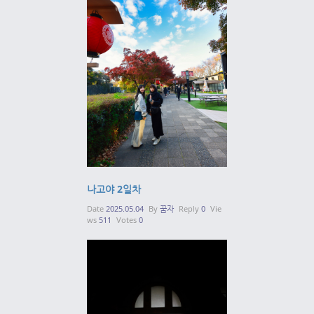
나고야 2일차
Date
2025.05.04
By
꿈자
Reply
0
Vie
ws
511
Votes
0