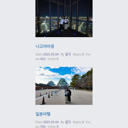
나고야야경
Date
2025.05.04
By
꿈자
Reply
0
Vie
ws
603
Votes
0
일본여행
Date
2025.05.04
By
꿈자
Reply
0
Vie
ws
556
Votes
0