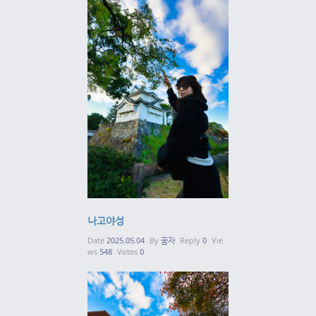
나고야성
Date
2025.05.04
By
꿈자
Reply
0
Vie
ws
548
Votes
0