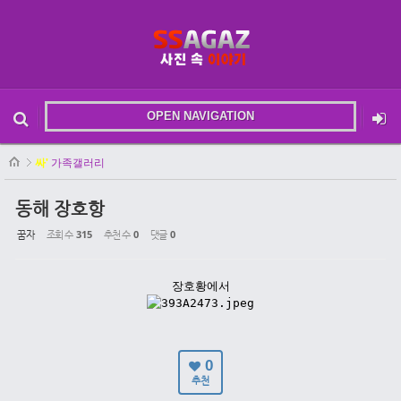
Sketchbook5, 스케치북5
OPEN NAVIGATION
메뉴 건너뛰기
본문시작
싸'
가족갤러리
Sketchbook5, 스케치북5
동해 장호항
꿈자
조회 수
315
추천 수
0
댓글
0
장호황에서
0
추천