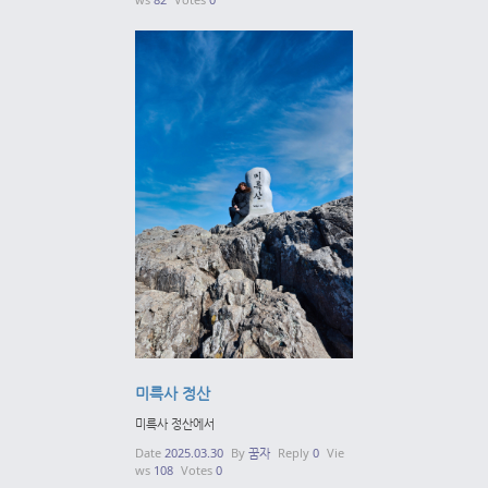
미륵사 정산
미륵사 정산에서
Date
2025.03.30
By
꿈자
Reply
0
Vie
ws
108
Votes
0