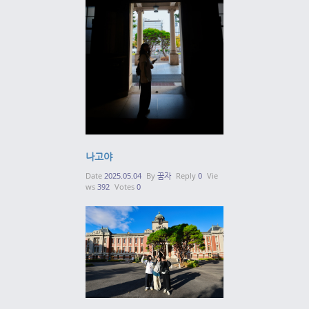
나고야
Date
2025.05.04
By
꿈자
Reply
0
Vie
ws
392
Votes
0