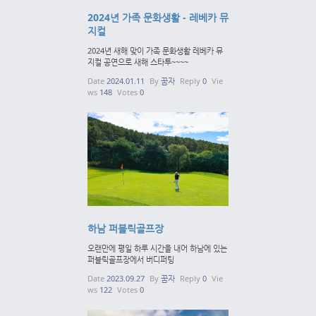
2024년 가족 문화생활 - 레베카 뮤
지컬
2024년 새해 맞이 가족 문화생활 레베카 뮤
지컬 공연으로 새해 스타투~~~~
Date
2024.01.11
By
꿈자
Reply
0
Vie
ws
148
Votes
0
하남 퍼블릭골프장
오랜만에 평일 하루 시간을 내어 하남에 있는
퍼블릭골프장에서 버디퍼팅
Date
2023.09.27
By
꿈자
Reply
0
Vie
ws
122
Votes
0