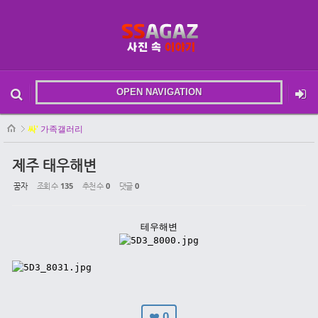
Sketchbook5, 스케치북5
OPEN NAVIGATION
메뉴 건너뛰기
본문시작
싸'
가족갤러리
Sketchbook5, 스케치북5
제주 태우해변
꿈자
조회 수
135
추천 수
0
댓글
0
테우해변
0