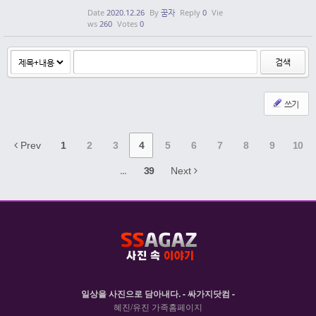
Date
2020.12.26
By
꿈자
Reply
0
Vie
ws
260
Votes
0
검색
쓰기
Prev
1
2
3
4
5
6
7
8
9
10
...
39
Next
일상을 사진으로 담아내다. - 싸가지닷컴 -
혜진/유진 가족홈페이지