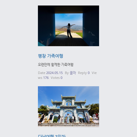
평창 가족여행
오랜만에 함께한 가족여행
Date
2024.05.15
By
꿈자
Reply
0
Vie
ws
176
Votes
0
다낭여행 2일차