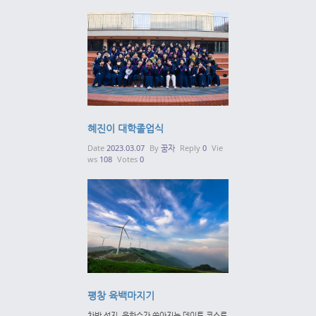
혜진이 대학졸업식
Date
2023.03.07
By
꿈자
Reply
0
Vie
ws
108
Votes
0
평창 육백마지기
차박 성지. 은하수가 쏟아지는 데이트 코스로