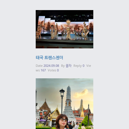
태국 트랜스젠더
Date
2024.09.08
By
꿈자
Reply
0
Vie
ws
167
Votes
0