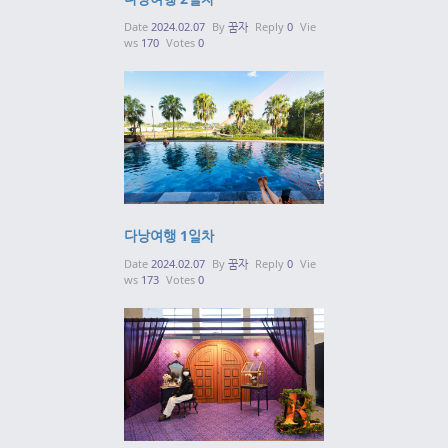
Date
2024.02.07
By
꿈자
Reply
0
Vie
ws
170
Votes
0
다낭여행 1일차
Date
2024.02.07
By
꿈자
Reply
0
Vie
ws
173
Votes
0