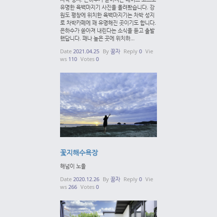
유명한 육백마지기 사진을 올려봤습니다. 강
원도 평창에 위치한 육백마지기는 차박 성지
로 차박카페에 꽤 유명해진 곳이기도 합니다.
은하수가 쏟아져 내린다는 소식을 듣고 출발
했답니다. 꽤나 높은 곳에 위치하...
Date
2021.04.25
By
꿈자
Reply
0
Vie
ws
110
Votes
0
꽃지해수욕장
해넘이 노을
Date
2020.12.26
By
꿈자
Reply
0
Vie
ws
266
Votes
0