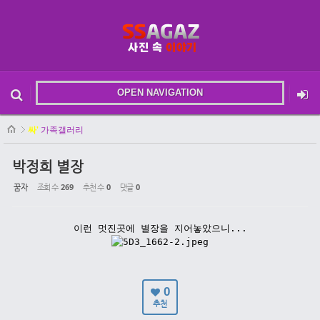
Sketchbook5, 스케치북5
OPEN NAVIGATION
메뉴 건너뛰기
본문시작
싸'
가족갤러리
Sketchbook5, 스케치북5
박정희 별장
꿈자
조회 수
269
추천 수
0
댓글
0
이런 멋진곳에 별장을 지어놓았으니...
0
추천