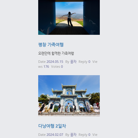
평창 가족여행
오랜만에 함께한 가족여행
Date
2024.05.15
By
꿈자
Reply
0
Vie
ws
176
Votes
0
다낭여행 2일차
Date
2024.02.07
By
꿈자
Reply
0
Vie