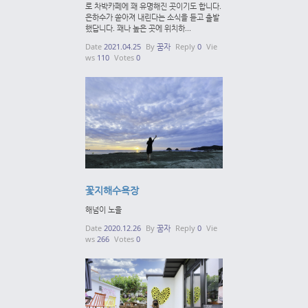
로 차박카페에 꽤 유명해진 곳이기도 합니다.
은하수가 쏟아져 내린다는 소식을 듣고 출발
했답니다. 꽤나 높은 곳에 위치하...
Date
2021.04.25
By
꿈자
Reply
0
Vie
ws
110
Votes
0
꽃지해수욕장
해넘이 노을
Date
2020.12.26
By
꿈자
Reply
0
Vie
ws
266
Votes
0