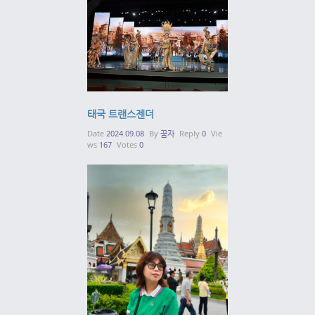
태국 트랜스젠더
Date
2024.09.08
By
꿈자
Reply
0
Vie
ws
167
Votes
0