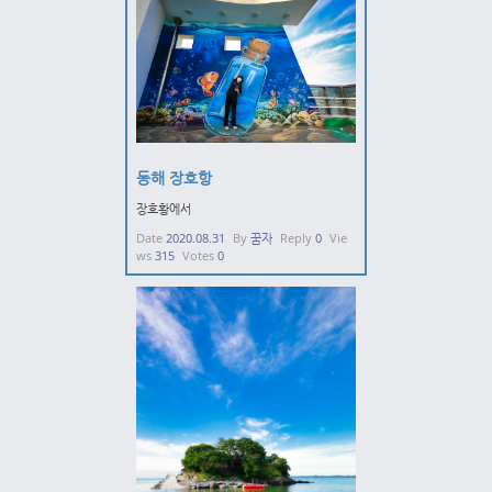
동해 장호항
장호황에서
Date
2020.08.31
By
꿈자
Reply
0
Vie
ws
315
Votes
0