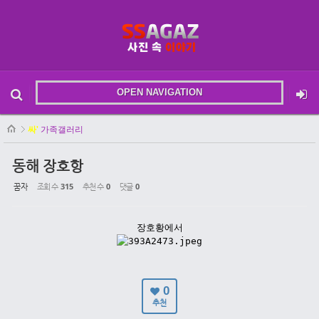
Sketchbook5, 스케치북5
OPEN NAVIGATION
메뉴 건너뛰기
본문시작
싸'
가족갤러리
Sketchbook5, 스케치북5
동해 장호항
꿈자
조회 수
315
추천 수
0
댓글
0
장호황에서
0
추천