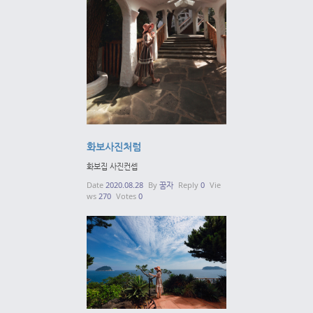
화보사진처럼
화보집 사진컨셉
Date
2020.08.28
By
꿈자
Reply
0
Vie
ws
270
Votes
0