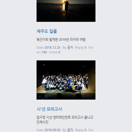
제주도 일몰
혜진이와 함께한 2018년 마지막 여행
Date
2018.12.25
By
꿈자
Reply
0
Vie
ws
186
Votes
0
시'선 모의고사
압구정 시선 엔터테인먼트 모의고사 끝나고
단체사진
Date
2018.09.03
By
꿈자
Reply
0
Vie