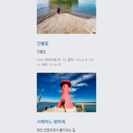
간월암
간월암
Date
2020.08.31
By
꿈자
Reply
0
Vie
ws
343
Votes
0
서해어느 방파제
태안 안면도에서 돌아오는 길