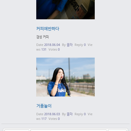
커피에반하다
갬성 커피
Date
2018.06.04
By
꿈자
Reply
0
Vie
ws
131
Votes
0
거품놀이
Date
2018.06.03
By
꿈자
Reply
0
Vie
ws
117
Votes
0