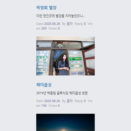
박정희 별장
이런 멋진곳에 별장을 지어놓았으니...
Date
2020.08.28
By
꿈자
Reply
0
Vie
ws
269
Votes
0
해미읍성
2019년 백종원 골목식당 해미읍성 방문
Date
2020.08.26
By
꿈자
Reply
0
Vie
ws
194
Votes
0